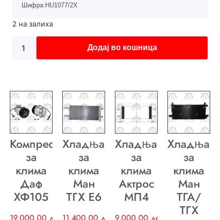
Шифра:HU1077/2X
2 на залиха
Додај во кошница
Компресор
Хладњак
Хладњак
Хладњак
за
за
за
за
клима
клима
клима
клима
Даф
Ман
Актрос
Ман
ХФ105
ТГХ E6
МП4
ТГА/
ТГХ
19,000.00
ден
11,400.00
ден
9,000.00
ден