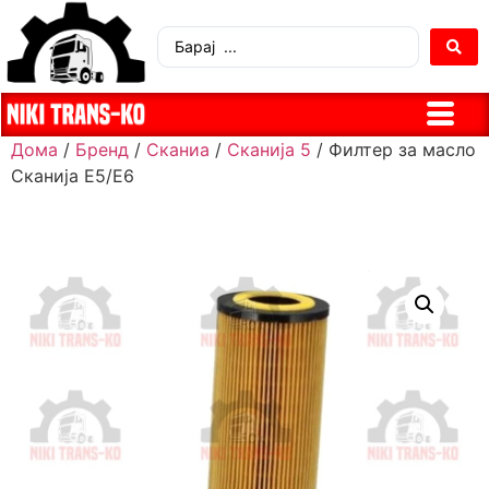
Дома
/
Бренд
/
Сканиа
/
Сканија 5
/ Филтер за масло
Сканија Е5/Е6