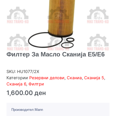
Филтер За Масло Сканија Е5/Е6
SKU:
HU1077/2X
Категории
Резервни делови
,
Сканиа
,
Сканија 5
,
Сканија 6
,
Филтри
1,600.00
ден
Производител:Mann