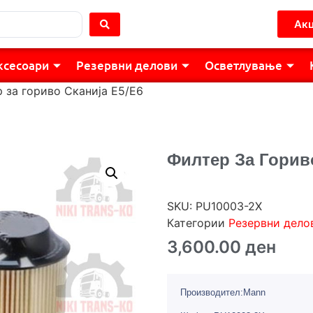
Акц
ксесоари
Резервни делови
Осветлување
 за гориво Сканија Е5/Е6
Филтер За Гориво
SKU:
PU10003-2X
Категории
Резервни дело
3,600.00
ден
Производител:Mann