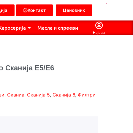
.
ија
Контакт
Ценовник
Каросерија
Масла и спрееви
Најава
 Сканија Е5/Е6
ви
,
Сканиа
,
Сканија 5
,
Сканија 6
,
Филтри