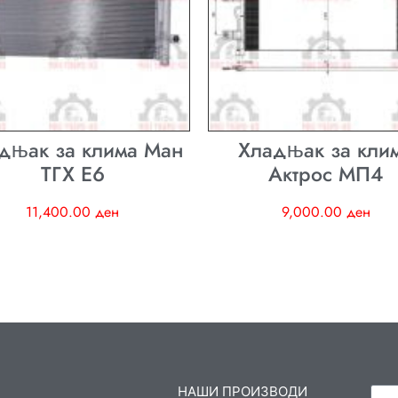
дњак за клима Ман
Хладњак за кли
ТГХ E6
Актрос МП4
11,400.00
ден
9,000.00
ден
НАШИ ПРОИЗВОДИ