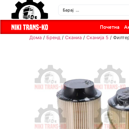
Почетна
А
Дома
/
Бренд
/
Сканиа
/
Сканија 5
/ Филтер