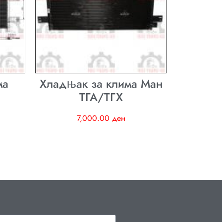
ма
Хладњак за клима Ман
ТГА/ТГХ
7,000.00
ден