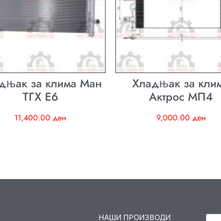
дњак за клима Ман
Хладњак за кли
ТГХ E6
Актрос МП4
11,400.00
ден
9,000.00
ден
НАШИ ПРОИЗВОДИ