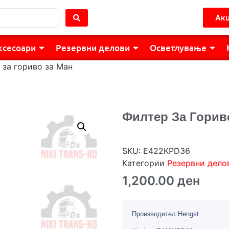
Акц
ксесоари
Резервни делови
Осветлување
 за гориво за Ман
Филтер За Горив
SKU:
E422KPD36
Категории
Резервни дело
1,200.00
ден
Производител:Hengst