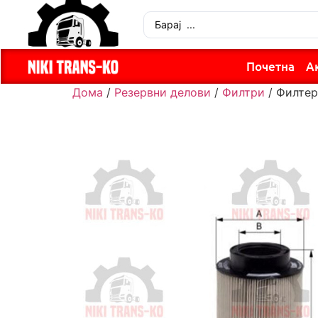
Почетна
А
Дома
/
Резервни делови
/
Филтри
/ Филтер