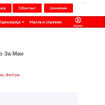
.
ија
Контакт
Ценовник
Каросерија
Масла и спрееви
Најава
о За Ман
ви
,
Филтри