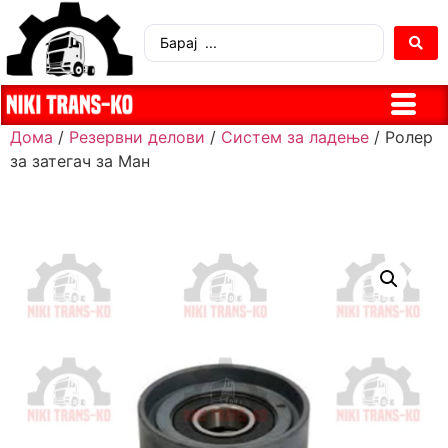
Дома
/
Резервни делови
/
Систем за ладење
/ Ролер
за затегач за Ман