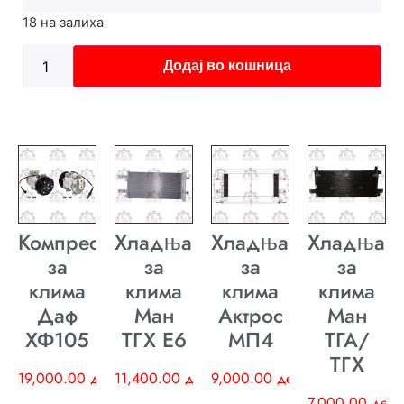
18 на залиха
Додај во кошница
Компресор
Хладњак
Хладњак
Хладњак
за
за
за
за
клима
клима
клима
клима
Даф
Ман
Актрос
Ман
ХФ105
ТГХ E6
МП4
ТГА/
ТГХ
19,000.00
ден
11,400.00
ден
9,000.00
ден
7,000.00
ден