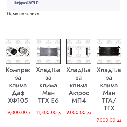
Шифра:0387LR
Нема на залиха
Компресор
Хладњак
Хладњак
Хладњак
за
за
за
за
клима
клима
клима
клима
Даф
Ман
Актрос
Ман
ХФ105
ТГХ E6
МП4
ТГА/
ТГХ
19,000.00
ден
11,400.00
ден
9,000.00
ден
7,000.00
ден