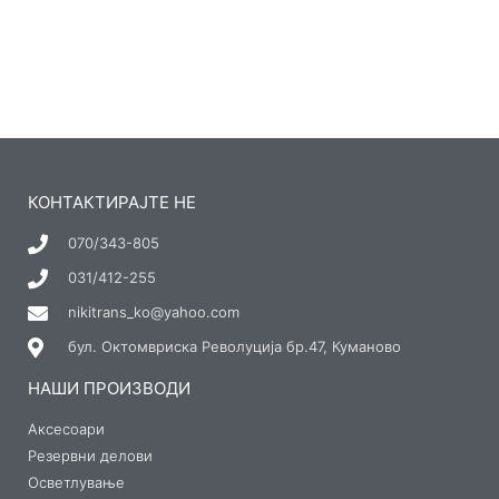
КОНТАКТИРАЈТЕ НЕ
070/343-805
031/412-255
nikitrans_ko@yahoo.com
бул. Октомвриска Револуција бр.47, Куманово
НАШИ ПРОИЗВОДИ
Аксесоари
Резервни делови
Осветлување