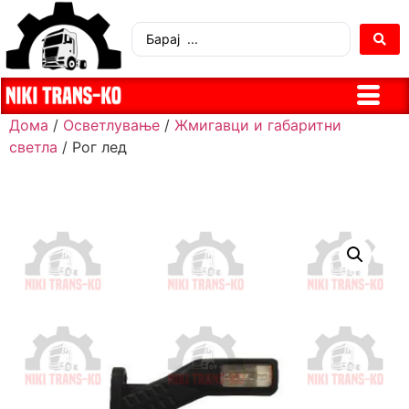
Дома
/
Осветлување
/
Жмигавци и габаритни
светла
/ Рог лед