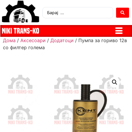
Дома
/
Аксесоари
/
Додатоци
/ Пумпа за гориво 12в
со филтер голема