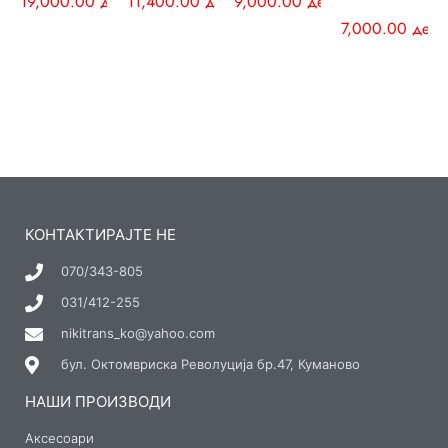
19,000.00
ден
11,400.00
ден
9,000.00
ден
7,000.00
ден
КОНТАКТИРАЈТЕ НЕ
070/343-805
031/412-255
nikitrans_ko@yahoo.com
бул. Октомвриска Револуција бр.47, Куманово
НАШИ ПРОИЗВОДИ
Аксесоари