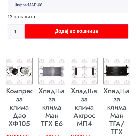
Шифра:MAP-06
13 на залиха
Додај во кошница
Компресор
Хладњак
Хладњак
Хладњак
за
за
за
за
клима
клима
клима
клима
Даф
Ман
Актрос
Ман
ХФ105
ТГХ E6
МП4
ТГА/
ТГХ