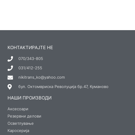
КОНТАКТИРАЈТЕ НЕ
070/343-805
031/412-255
nikitrans_ko@yahoo.com
бул. Октомвриска Револуција бр.47, Куманово
НАШИ ПРОИЗВОДИ
Аксесоари
Резервни делови
Осветлување
Каросерија