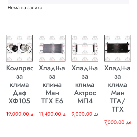
Нема на залиха
Компресор
Хладњак
Хладњак
Хладњак
за
за
за
за
клима
клима
клима
клима
Даф
Ман
Актрос
Ман
ХФ105
ТГХ E6
МП4
ТГА/
ТГХ
19,000.00
ден
11,400.00
ден
9,000.00
ден
7,000.00
ден