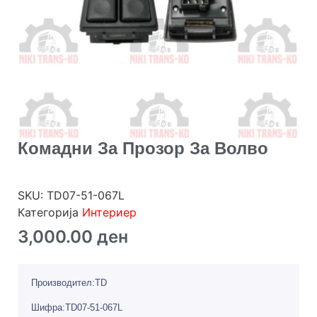
Комадни За Прозор За Волво
SKU:
TD07-51-067L
Категорија
Интериер
3,000.00
ден
Производител:TD
Шифра:TD07-51-067L