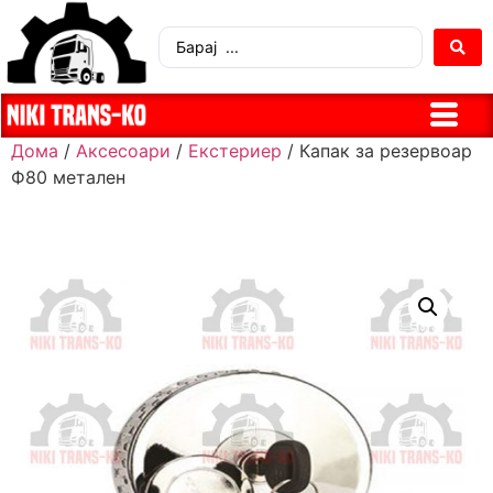
Дома
/
Аксесоари
/
Екстериер
/ Капак за резервоар
Ф80 метален