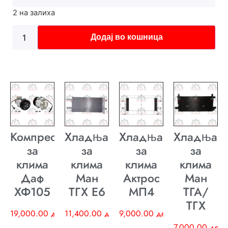
2 на залиха
Додај во кошница
Компресор
Хладњак
Хладњак
Хладњак
за
за
за
за
клима
клима
клима
клима
Даф
Ман
Актрос
Ман
ХФ105
ТГХ E6
МП4
ТГА/
ТГХ
19,000.00
ден
11,400.00
ден
9,000.00
ден
7,000.00
ден