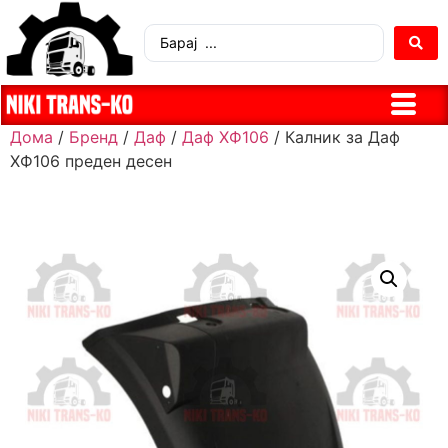
Дома
/
Бренд
/
Даф
/
Даф ХФ106
/ Калник за Даф
ХФ106 преден десен