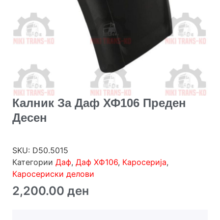
Калник За Даф ХФ106 Преден
Десен
SKU:
D50.5015
Категории
Даф
,
Даф ХФ106
,
Каросерија
,
Каросериски делови
2,200.00
ден