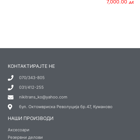
7,000.00
ден
КОНТАКТИРАЈТЕ НЕ
070/343-805
031/412-255
nikitrans_ko@yahoo.com
бул. Октомвриска Револуција бр.47, Куманово
НАШИ ПРОИЗВОДИ
Аксесоари
Резервни делови