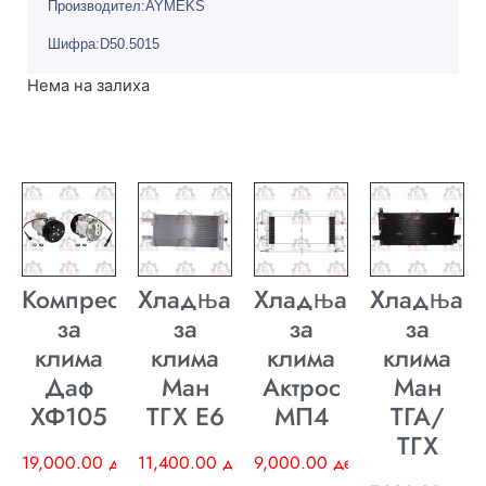
Производител:AYMEKS
Шифра:D50.5015
Нема на залиха
Компресор
Хладњак
Хладњак
Хладњак
за
за
за
за
клима
клима
клима
клима
Даф
Ман
Актрос
Ман
ХФ105
ТГХ E6
МП4
ТГА/
ТГХ
19,000.00
ден
11,400.00
ден
9,000.00
ден