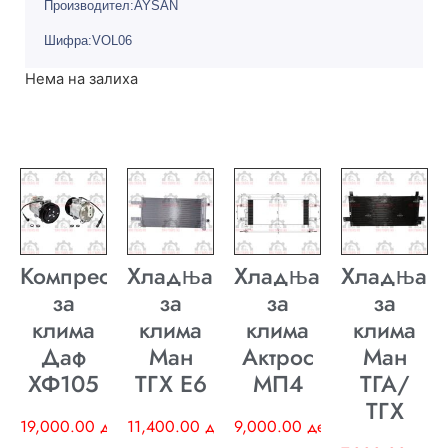
Производител:AYSAN
Шифра:VOL06
Нема на залиха
Компресор
Хладњак
Хладњак
Хладњак
за
за
за
за
клима
клима
клима
клима
Даф
Ман
Актрос
Ман
ХФ105
ТГХ E6
МП4
ТГА/
ТГХ
19,000.00
ден
11,400.00
ден
9,000.00
ден