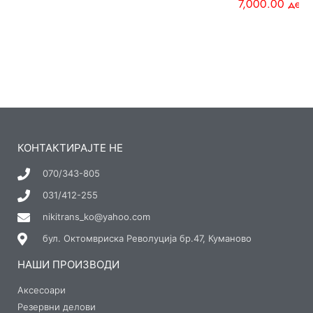
7,000.00
ден
КОНТАКТИРАЈТЕ НЕ
070/343-805
031/412-255
nikitrans_ko@yahoo.com
бул. Октомвриска Револуција бр.47, Куманово
НАШИ ПРОИЗВОДИ
Аксесоари
Резервни делови