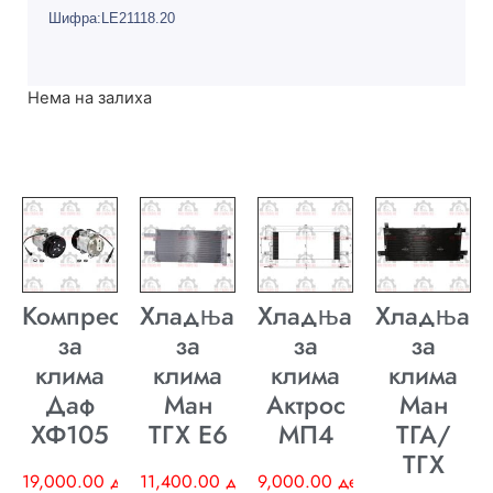
Шифра:LE21118.20
Нема на залиха
Компресор
Хладњак
Хладњак
Хладњак
за
за
за
за
клима
клима
клима
клима
Даф
Ман
Актрос
Ман
ХФ105
ТГХ E6
МП4
ТГА/
ТГХ
19,000.00
ден
11,400.00
ден
9,000.00
ден