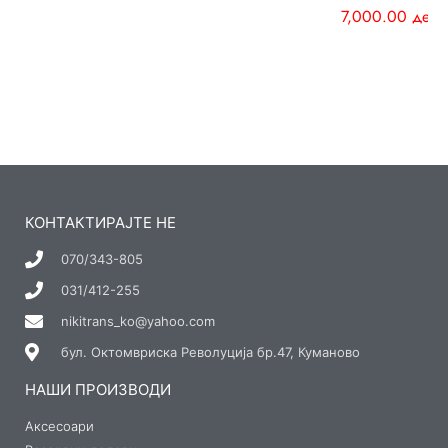
7,000.00
ден
КОНТАКТИРАЈТЕ НЕ
070/343-805
031/412-255
nikitrans_ko@yahoo.com
бул. Октомвриска Револуција бр.47, Куманово
НАШИ ПРОИЗВОДИ
Аксесоари