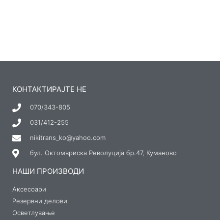
КОНТАКТИРАЈТЕ НЕ
070/343-805
031/412-255
nikitrans_ko@yahoo.com
бул. Октомвриска Револуција бр.47, Куманово
НАШИ ПРОИЗВОДИ
Аксесоари
Резервни делови
Осветлување