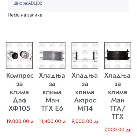
Шифра:AD1102
Нема на залиха
Компресор
Хладњак
Хладњак
Хладњак
за
за
за
за
клима
клима
клима
клима
Даф
Ман
Актрос
Ман
ХФ105
ТГХ E6
МП4
ТГА/
ТГХ
19,000.00
ден
11,400.00
ден
9,000.00
ден
7,000.00
ден