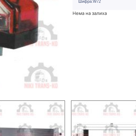
Шифра:W72
Нема на залиха