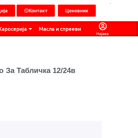
.
ија
Контакт
Ценовник
Каросерија
Масла и спрееви
Најава
 За Табличка 12/24в