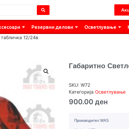
Акц
ксесоари
Резервни делови
Осветлување
 табличка 12/24в
Габаритно Светло
SKU:
W72
Категорија
Осветлување
900.00
ден
Производител:WAS