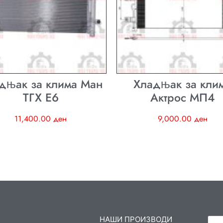
дњак за клима Ман
Хладњак за кли
ТГХ E6
Актрос МП4
11,400.00
ден
9,000.00
ден
НАШИ ПРОИЗВОДИ