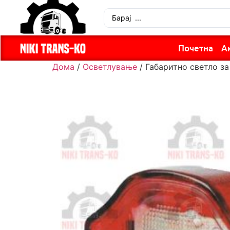
Почетна
А
Дома
/
Осветлување
/ Габаритно светло за