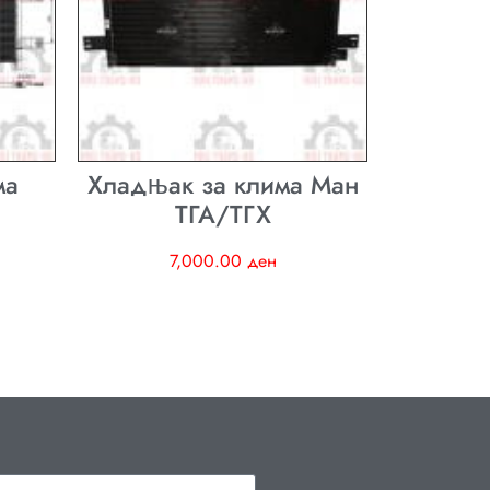
ма
Хладњак за клима Ман
ТГА/ТГХ
7,000.00
ден