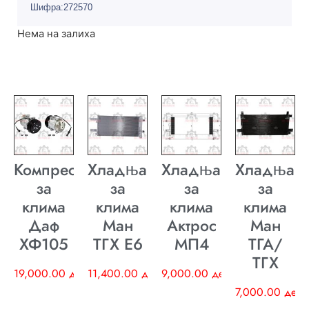
Шифра:272570
Нема на залиха
Компресор
Хладњак
Хладњак
Хладњак
за
за
за
за
клима
клима
клима
клима
Даф
Ман
Актрос
Ман
ХФ105
ТГХ E6
МП4
ТГА/
ТГХ
19,000.00
ден
11,400.00
ден
9,000.00
ден
7,000.00
ден