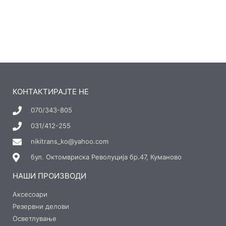
КОНТАКТИРАЈТЕ НЕ
070/343-805
031/412-255
nikitrans_ko@yahoo.com
бул. Октомвриска Револуција бр.47, Куманово
НАШИ ПРОИЗВОДИ
Аксесоари
Резервни делови
Осветлување