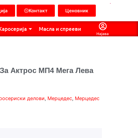
.
ија
Контакт
Ценовник
Каросерија
Масла и спрееви
Најава
 За Актрос МП4 Мега Лева
росериски делови
,
Мерцедес
,
Мерцедес