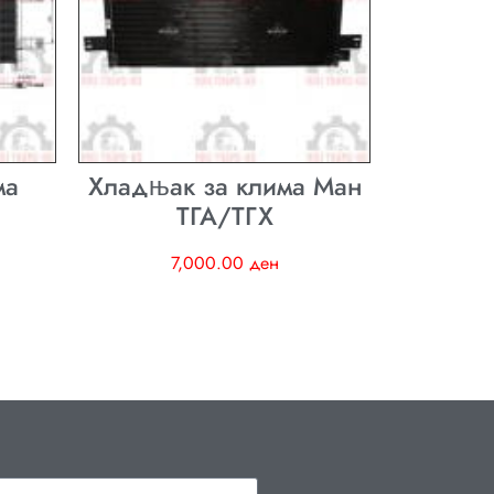
ма
Хладњак за клима Ман
ТГА/ТГХ
7,000.00
ден