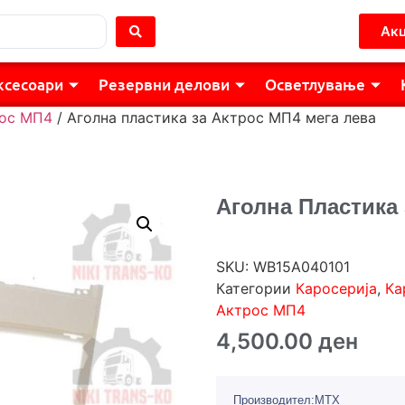
Акц
ксесоари
Резервни делови
Осветлување
ос МП4
/ Аголна пластика за Актрос МП4 мега лева
Аголна Пластика
SKU:
WB15A040101
Категории
Каросерија
,
Ка
Актрос МП4
4,500.00
ден
Производител:MTX