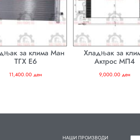
дњак за клима Ман
Хладњак за кли
ТГХ E6
Актрос МП4
11,400.00
ден
9,000.00
ден
НАШИ ПРОИЗВОДИ