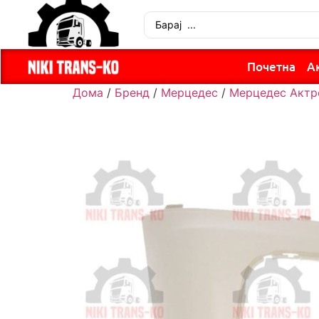
Почетна
А
Дома
/
Бренд
/
Мерцедес
/
Мерцедес Актр